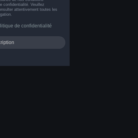
de confidentialité. Veuillez
nsulter attentivement toutes les
gation.
litique de confidentialité
ription