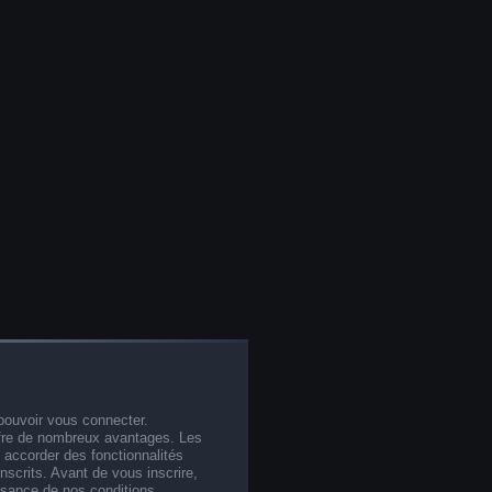
pouvoir vous connecter.
offre de nombreux avantages. Les
 accorder des fonctionnalités
nscrits. Avant de vous inscrire,
ssance de nos conditions