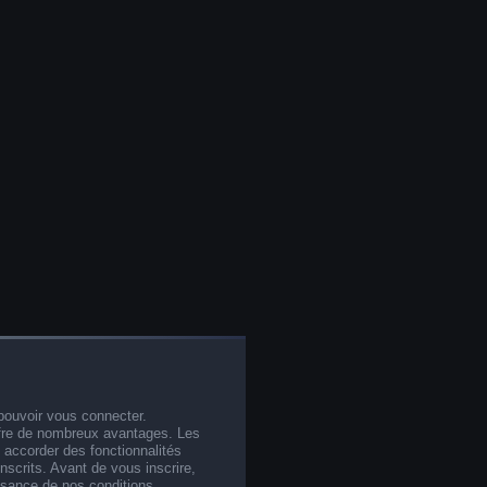
pouvoir vous connecter.
offre de nombreux avantages. Les
 accorder des fonctionnalités
nscrits. Avant de vous inscrire,
ssance de nos conditions