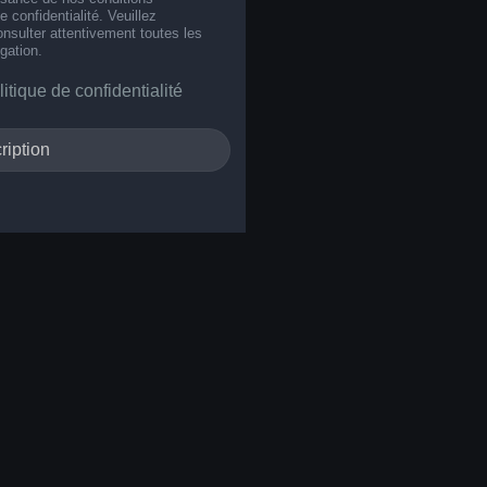
de confidentialité. Veuillez
nsulter attentivement toutes les
gation.
litique de confidentialité
ription