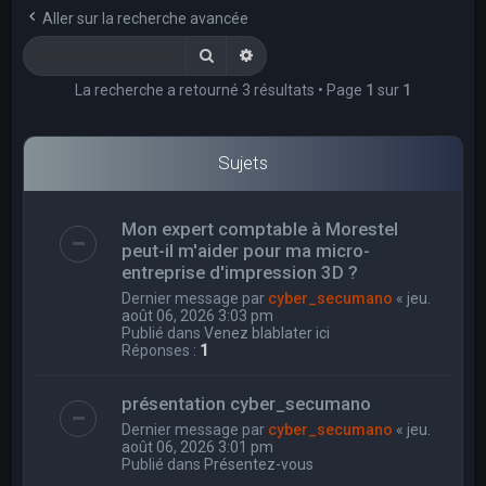
e
Aller sur la recherche avancée
r
Rechercher
Recherche avancée
c
La recherche a retourné 3 résultats • Page
1
sur
1
h
e
r
Sujets
Mon expert comptable à Morestel
peut-il m'aider pour ma micro-
entreprise d'impression 3D ?
Dernier message par
cyber_secumano
«
jeu.
août 06, 2026 3:03 pm
Publié dans
Venez blablater ici
Réponses :
1
présentation cyber_secumano
Dernier message par
cyber_secumano
«
jeu.
août 06, 2026 3:01 pm
Publié dans
Présentez-vous