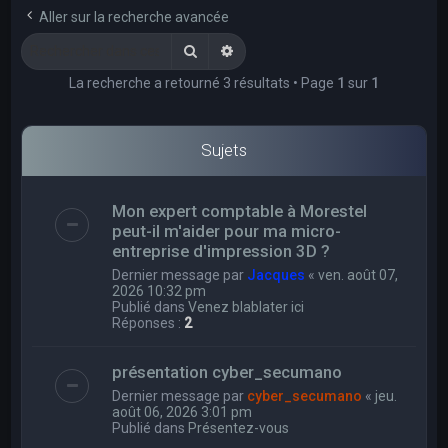
e
Aller sur la recherche avancée
r
Rechercher
Recherche avancée
c
La recherche a retourné 3 résultats • Page
1
sur
1
h
e
r
Sujets
Mon expert comptable à Morestel
peut-il m'aider pour ma micro-
entreprise d'impression 3D ?
Dernier message par
Jacques
«
ven. août 07,
2026 10:32 pm
Publié dans
Venez blablater ici
Réponses :
2
présentation cyber_secumano
Dernier message par
cyber_secumano
«
jeu.
août 06, 2026 3:01 pm
Publié dans
Présentez-vous