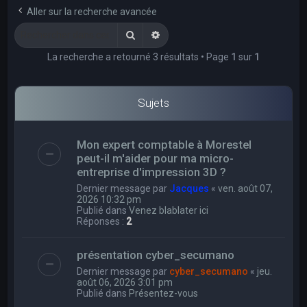
e
Aller sur la recherche avancée
r
Rechercher
Recherche avancée
c
La recherche a retourné 3 résultats • Page
1
sur
1
h
e
r
Sujets
Mon expert comptable à Morestel
peut-il m'aider pour ma micro-
entreprise d'impression 3D ?
Dernier message par
Jacques
«
ven. août 07,
2026 10:32 pm
Publié dans
Venez blablater ici
Réponses :
2
présentation cyber_secumano
Dernier message par
cyber_secumano
«
jeu.
août 06, 2026 3:01 pm
Publié dans
Présentez-vous