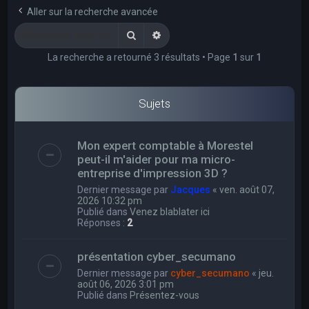
e
Aller sur la recherche avancée
r
Rechercher
Recherche avancée
c
La recherche a retourné 3 résultats • Page
1
sur
1
h
e
r
Sujets
Mon expert comptable à Morestel
peut-il m'aider pour ma micro-
entreprise d'impression 3D ?
Dernier message par
Jacques
«
ven. août 07,
2026 10:32 pm
Publié dans
Venez blablater ici
Réponses :
2
présentation cyber_secumano
Dernier message par
cyber_secumano
«
jeu.
août 06, 2026 3:01 pm
Publié dans
Présentez-vous