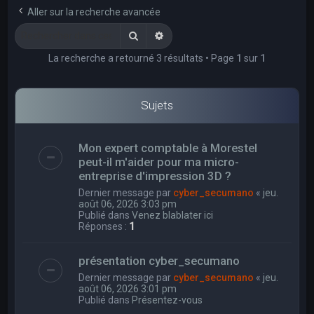
e
Aller sur la recherche avancée
r
Rechercher
Recherche avancée
c
La recherche a retourné 3 résultats • Page
1
sur
1
h
e
r
Sujets
Mon expert comptable à Morestel
peut-il m'aider pour ma micro-
entreprise d'impression 3D ?
Dernier message par
cyber_secumano
«
jeu.
août 06, 2026 3:03 pm
Publié dans
Venez blablater ici
Réponses :
1
présentation cyber_secumano
Dernier message par
cyber_secumano
«
jeu.
août 06, 2026 3:01 pm
Publié dans
Présentez-vous