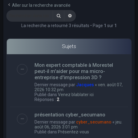
e
Aller sur la recherche avancée
r
Rechercher
Recherche avancée
c
La recherche a retourné 3 résultats • Page
1
sur
1
h
e
r
Sujets
Mon expert comptable à Morestel
peut-il m'aider pour ma micro-
entreprise d'impression 3D ?
Dernier message par
Jacques
«
ven. août 07,
2026 10:32 pm
Publié dans
Venez blablater ici
Réponses :
2
présentation cyber_secumano
Dernier message par
cyber_secumano
«
jeu.
août 06, 2026 3:01 pm
Publié dans
Présentez-vous