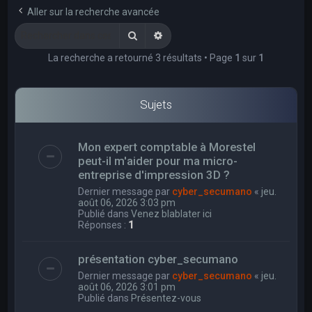
e
Aller sur la recherche avancée
r
Rechercher
Recherche avancée
c
La recherche a retourné 3 résultats • Page
1
sur
1
h
e
r
Sujets
Mon expert comptable à Morestel
peut-il m'aider pour ma micro-
entreprise d'impression 3D ?
Dernier message par
cyber_secumano
«
jeu.
août 06, 2026 3:03 pm
Publié dans
Venez blablater ici
Réponses :
1
présentation cyber_secumano
Dernier message par
cyber_secumano
«
jeu.
août 06, 2026 3:01 pm
Publié dans
Présentez-vous