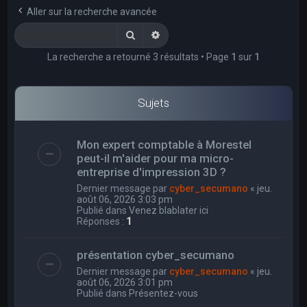
e
Aller sur la recherche avancée
r
Rechercher
Recherche avancée
c
La recherche a retourné 3 résultats • Page
1
sur
1
h
e
r
Sujets
Mon expert comptable à Morestel
peut-il m'aider pour ma micro-
entreprise d'impression 3D ?
Dernier message par
cyber_secumano
«
jeu.
août 06, 2026 3:03 pm
Publié dans
Venez blablater ici
Réponses :
1
présentation cyber_secumano
Dernier message par
cyber_secumano
«
jeu.
août 06, 2026 3:01 pm
Publié dans
Présentez-vous