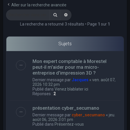
e
Aller sur la recherche avancée
r
Rechercher
Recherche avancée
c
La recherche a retourné 3 résultats • Page
1
sur
1
h
e
r
Sujets
Mon expert comptable à Morestel
peut-il m'aider pour ma micro-
entreprise d'impression 3D ?
Dernier message par
Jacques
«
ven. août 07,
2026 10:32 pm
Publié dans
Venez blablater ici
Réponses :
2
présentation cyber_secumano
Dernier message par
cyber_secumano
«
jeu.
août 06, 2026 3:01 pm
Publié dans
Présentez-vous