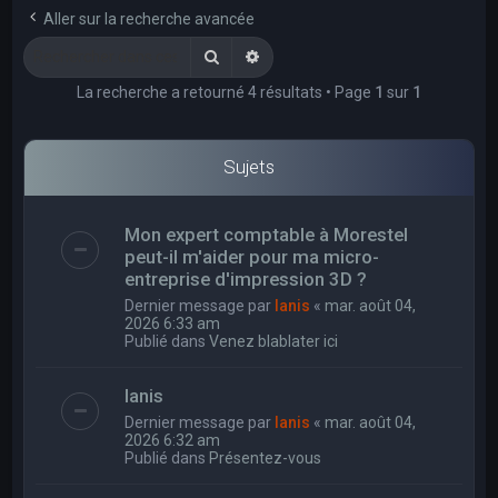
e
Aller sur la recherche avancée
r
Rechercher
Recherche avancée
c
La recherche a retourné 4 résultats • Page
1
sur
1
h
e
r
Sujets
Mon expert comptable à Morestel
peut-il m'aider pour ma micro-
entreprise d'impression 3D ?
Dernier message par
Ianis
«
mar. août 04,
2026 6:33 am
Publié dans
Venez blablater ici
Ianis
Dernier message par
Ianis
«
mar. août 04,
2026 6:32 am
Publié dans
Présentez-vous