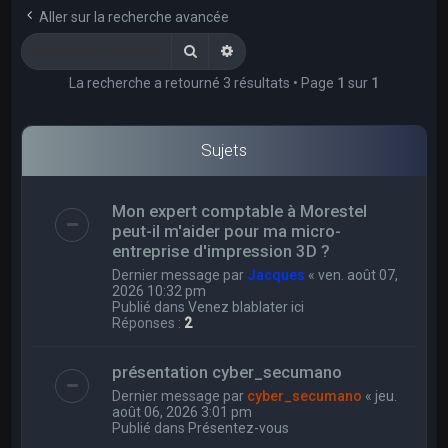
e
Aller sur la recherche avancée
r
Rechercher
Recherche avancée
c
La recherche a retourné 3 résultats • Page
1
sur
1
h
e
r
Sujets
Mon expert comptable à Morestel
peut-il m'aider pour ma micro-
entreprise d'impression 3D ?
Dernier message par
Jacques
«
ven. août 07,
2026 10:32 pm
Publié dans
Venez blablater ici
Réponses :
2
présentation cyber_secumano
Dernier message par
cyber_secumano
«
jeu.
août 06, 2026 3:01 pm
Publié dans
Présentez-vous