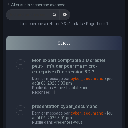
e
Aller sur la recherche avancée
r
Rechercher
Recherche avancée
c
La recherche a retourné 3 résultats • Page
1
sur
1
h
e
r
Sujets
Mon expert comptable à Morestel
peut-il m'aider pour ma micro-
entreprise d'impression 3D ?
Dernier message par
cyber_secumano
«
jeu.
août 06, 2026 3:03 pm
Publié dans
Venez blablater ici
Réponses :
1
présentation cyber_secumano
Dernier message par
cyber_secumano
«
jeu.
août 06, 2026 3:01 pm
Publié dans
Présentez-vous