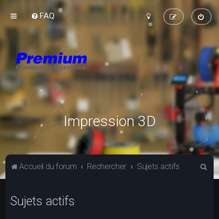
FAQ
Impression 3D
R
Accueil du forum
Rechercher
Sujets actifs
e
c
Sujets actifs
h