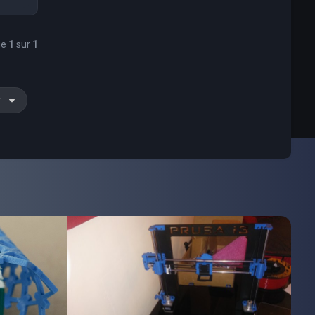
ge
1
sur
1
r