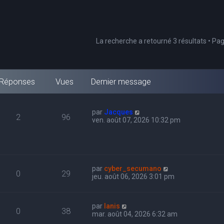
La recherche a retourné 3 résultats • Pa
Réponses
Vues
Dernier message
par
Jacques
2
96
ven. août 07, 2026 10:32 pm
par
cyber_secumano
0
29
jeu. août 06, 2026 3:01 pm
par
Ianis
0
38
mar. août 04, 2026 6:32 am