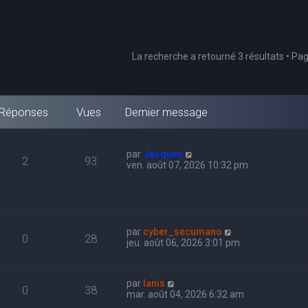
La recherche a retourné 3 résultats • Pa
Réponses
Vues
Dernier message
par
Jacques
2
93
ven. août 07, 2026 10:32 pm
par
cyber_secumano
0
28
jeu. août 06, 2026 3:01 pm
par
Ianis
0
38
mar. août 04, 2026 6:32 am