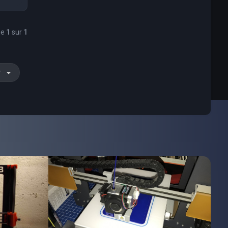
ge
1
sur
1
r