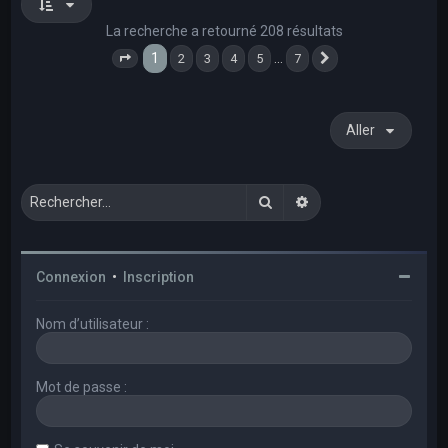
La recherche a retourné 208 résultats
1
…
2
3
4
5
7
Page
1
sur
7
Suivant
Aller
Rechercher
Recherche avancée
Connexion
•
Inscription
Nom d’utilisateur :
Mot de passe :