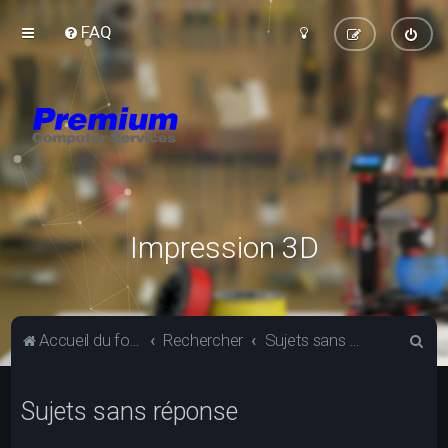
FAQ
Impression 3D
R
Accueil du forum
Rechercher
Sujets sans réponse
e
c
Sujets sans réponse
h