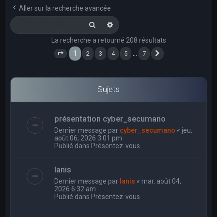
e
Aller sur la recherche avancée
r
Rechercher
Recherche avancée
c
La recherche a retourné 208 résultats
h
1
…
2
3
4
5
7
e
Page
1
sur
7
Suivant
r
Sujets
présentation cyber_secumano
Dernier message par
cyber_secumano
«
jeu.
août 06, 2026 3:01 pm
Publié dans
Présentez-vous
Ianis
Dernier message par
Ianis
«
mar. août 04,
2026 6:32 am
Publié dans
Présentez-vous