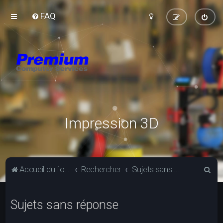
FAQ
Impression 3D
R
Accueil du forum
Rechercher
Sujets sans réponse
e
c
Sujets sans réponse
h