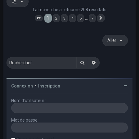
La recherche a retourné 208 résultats
1
…
2
3
4
5
7
Page
1
sur
7
Suivant
Aller
Rechercher
Recherche avancée
Connexion
•
Inscription
Nom d’utilisateur :
Mot de passe :