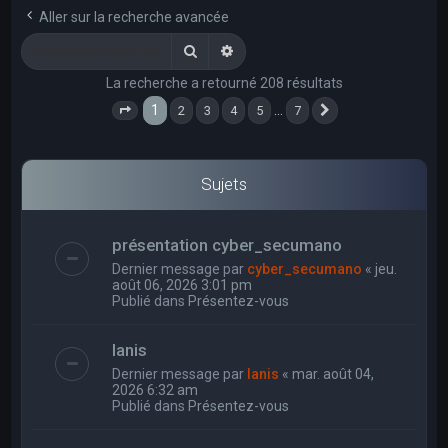
e
Aller sur la recherche avancée
r
Rechercher
Recherche avancée
c
La recherche a retourné 208 résultats
h
1
…
2
3
4
5
7
e
Page
1
sur
7
Suivant
r
Sujets
présentation cyber_secumano
Dernier message par
cyber_secumano
«
jeu.
août 06, 2026 3:01 pm
Publié dans
Présentez-vous
Ianis
Dernier message par
Ianis
«
mar. août 04,
2026 6:32 am
Publié dans
Présentez-vous