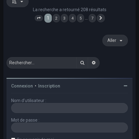
La recherche a retourné 208 résultats
1
…
2
3
4
5
7
Page
1
sur
7
Suivant
Aller
Rechercher
Recherche avancée
Connexion
•
Inscription
Nom d’utilisateur :
Mot de passe :