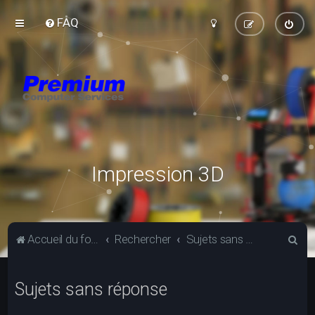
FAQ
Impression 3D
R
Accueil du forum
Rechercher
Sujets sans réponse
e
c
Sujets sans réponse
h