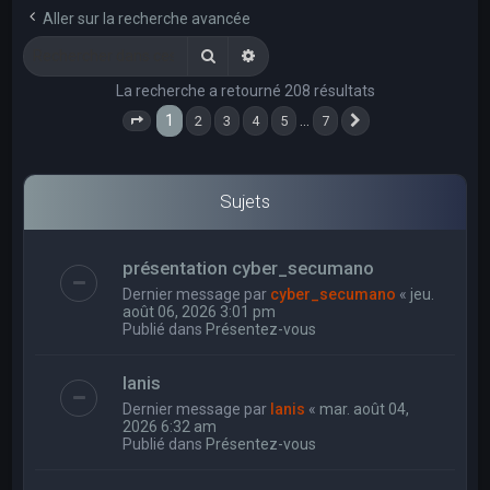
e
Aller sur la recherche avancée
r
Rechercher
Recherche avancée
c
La recherche a retourné 208 résultats
h
1
…
2
3
4
5
7
e
Page
1
sur
7
Suivant
r
Sujets
présentation cyber_secumano
Dernier message par
cyber_secumano
«
jeu.
août 06, 2026 3:01 pm
Publié dans
Présentez-vous
Ianis
Dernier message par
Ianis
«
mar. août 04,
2026 6:32 am
Publié dans
Présentez-vous