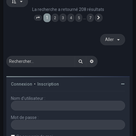
La recherche a retourné 208 résultats
1
…
2
3
4
5
7
Page
1
sur
7
Suivant
Aller
Rechercher
Recherche avancée
Connexion
•
Inscription
Nom d’utilisateur :
Mot de passe :