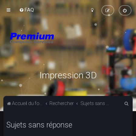
FAQ
Impression 3D
R
Accueil du forum
Rechercher
Sujets sans réponse
e
c
Sujets sans réponse
h