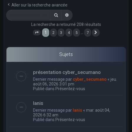
e
Aller sur la recherche avancée
r
Rechercher
Recherche avancée
c
La recherche a retourné 208 résultats
h
1
…
2
3
4
5
7
e
Page
1
sur
7
Suivant
r
Sujets
présentation cyber_secumano
Dernier message par
cyber_secumano
«
jeu.
août 06, 2026 3:01 pm
Publié dans
Présentez-vous
Ianis
Dernier message par
Ianis
«
mar. août 04,
2026 6:32 am
Publié dans
Présentez-vous