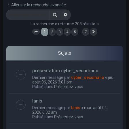
e
Aller sur la recherche avancée
r
Rechercher
Recherche avancée
c
La recherche a retourné 208 résultats
h
1
…
2
3
4
5
7
e
Page
1
sur
7
Suivant
r
Sujets
présentation cyber_secumano
Dernier message par
cyber_secumano
«
jeu.
août 06, 2026 3:01 pm
Publié dans
Présentez-vous
Ianis
Dernier message par
Ianis
«
mar. août 04,
2026 6:32 am
Publié dans
Présentez-vous