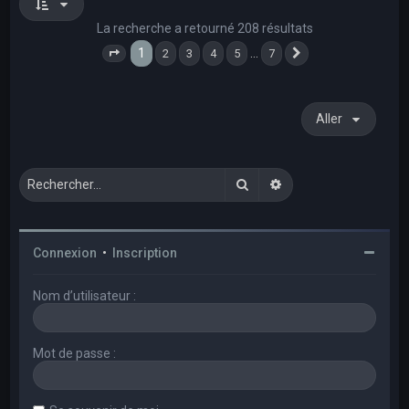
La recherche a retourné 208 résultats
1
…
2
3
4
5
7
Page
1
sur
7
Suivant
Aller
Rechercher
Recherche avancée
Connexion
•
Inscription
Nom d’utilisateur :
Mot de passe :