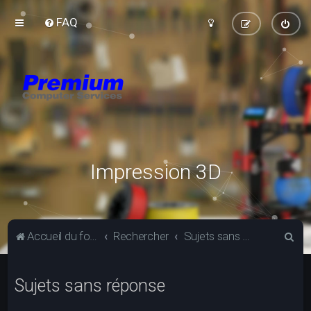
FAQ
Impression 3D
R
Accueil du forum
Rechercher
Sujets sans réponse
e
c
Sujets sans réponse
h