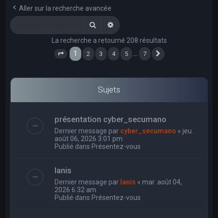
e
Aller sur la recherche avancée
r
Rechercher
Recherche avancée
c
La recherche a retourné 208 résultats
h
1
…
2
3
4
5
7
e
Page
1
sur
7
Suivant
r
Sujets
présentation cyber_secumano
Dernier message par
cyber_secumano
«
jeu.
août 06, 2026 3:01 pm
Publié dans
Présentez-vous
Ianis
Dernier message par
Ianis
«
mar. août 04,
2026 6:32 am
Publié dans
Présentez-vous