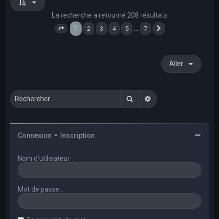
La recherche a retourné 208 résultats
1
…
2
3
4
5
7
Page
1
sur
7
Suivant
Aller
Rechercher
Recherche avancée
Connexion
•
Inscription
Nom d’utilisateur :
Mot de passe :