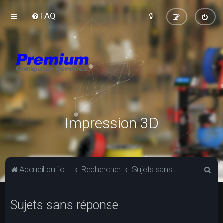
FAQ
Impression 3D
R
Accueil du forum
Rechercher
Sujets sans réponse
e
c
Sujets sans réponse
h