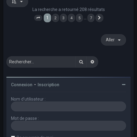
La recherche a retourné 208 résultats
1
…
2
3
4
5
7
Page
1
sur
7
Suivant
Aller
Rechercher
Recherche avancée
Connexion
•
Inscription
Nom d’utilisateur :
Mot de passe :