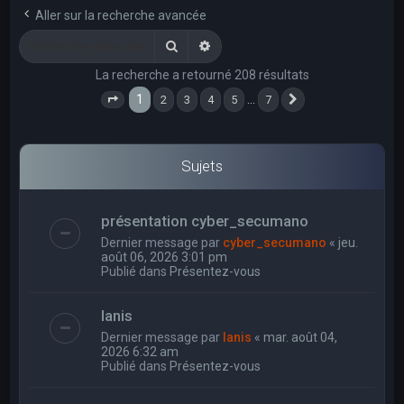
e
Aller sur la recherche avancée
r
Rechercher
Recherche avancée
c
La recherche a retourné 208 résultats
h
1
…
2
3
4
5
7
e
Page
1
sur
7
Suivant
r
Sujets
présentation cyber_secumano
Dernier message par
cyber_secumano
«
jeu.
août 06, 2026 3:01 pm
Publié dans
Présentez-vous
Ianis
Dernier message par
Ianis
«
mar. août 04,
2026 6:32 am
Publié dans
Présentez-vous