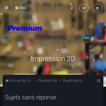
FAQ
Impression 3D
R
Accueil du forum
Rechercher
Sujets sans réponse
e
c
Sujets sans réponse
h