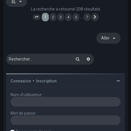
La recherche a retourné 208 résultats
1
…
2
3
4
5
7
Page
1
sur
7
Suivant
Aller
Rechercher
Recherche avancée
Connexion
•
Inscription
Nom d’utilisateur :
Mot de passe :