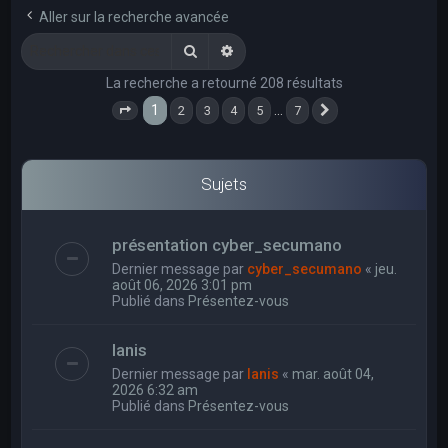
e
Aller sur la recherche avancée
r
Rechercher
Recherche avancée
c
La recherche a retourné 208 résultats
h
1
…
2
3
4
5
7
e
Page
1
sur
7
Suivant
r
Sujets
présentation cyber_secumano
Dernier message par
cyber_secumano
«
jeu.
août 06, 2026 3:01 pm
Publié dans
Présentez-vous
Ianis
Dernier message par
Ianis
«
mar. août 04,
2026 6:32 am
Publié dans
Présentez-vous