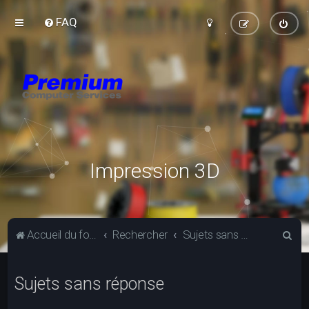
FAQ
Impression 3D
R
Accueil du forum
Rechercher
Sujets sans réponse
e
c
Sujets sans réponse
h