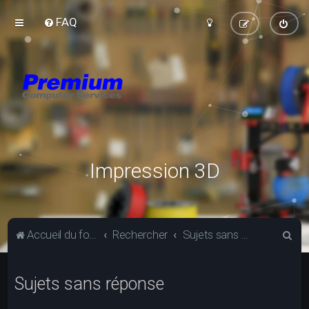
FAQ
Impression 3D
R
Accueil du forum
Rechercher
Sujets sans réponse
e
c
Sujets sans réponse
h