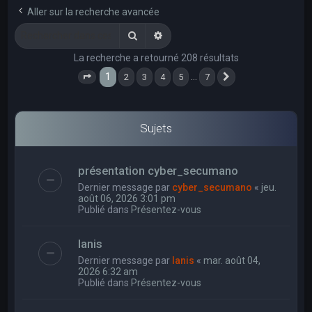
e
Aller sur la recherche avancée
r
Rechercher
Recherche avancée
c
La recherche a retourné 208 résultats
h
1
…
2
3
4
5
7
e
Page
1
sur
7
Suivant
r
Sujets
présentation cyber_secumano
Dernier message par
cyber_secumano
«
jeu.
août 06, 2026 3:01 pm
Publié dans
Présentez-vous
Ianis
Dernier message par
Ianis
«
mar. août 04,
2026 6:32 am
Publié dans
Présentez-vous