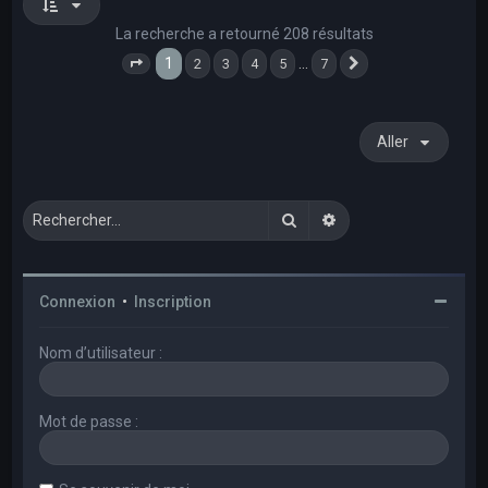
La recherche a retourné 208 résultats
1
…
2
3
4
5
7
Page
1
sur
7
Suivant
Aller
Rechercher
Recherche avancée
Connexion
•
Inscription
Nom d’utilisateur :
Mot de passe :