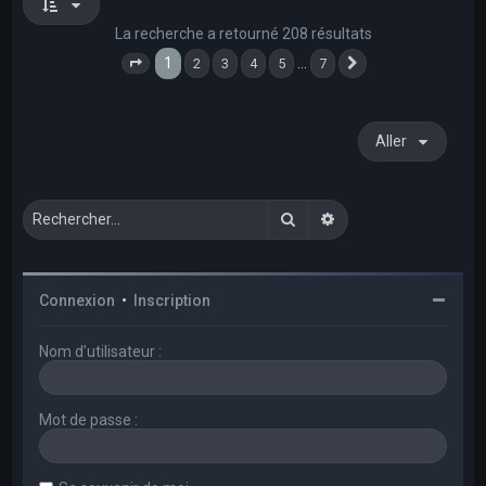
La recherche a retourné 208 résultats
1
…
2
3
4
5
7
Page
1
sur
7
Suivant
Aller
Rechercher
Recherche avancée
Connexion
•
Inscription
Nom d’utilisateur :
Mot de passe :