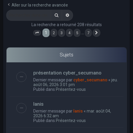
e
Aller sur la recherche avancée
r
Rechercher
Recherche avancée
c
La recherche a retourné 208 résultats
h
1
…
2
3
4
5
7
e
Page
1
sur
7
Suivant
r
Sujets
présentation cyber_secumano
Dernier message par
cyber_secumano
«
jeu.
août 06, 2026 3:01 pm
Publié dans
Présentez-vous
Ianis
Dernier message par
Ianis
«
mar. août 04,
2026 6:32 am
Publié dans
Présentez-vous