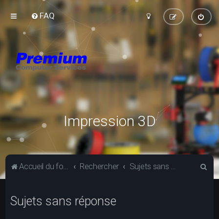
FAQ
Impression 3D
R
Accueil du forum
Rechercher
Sujets sans réponse
e
c
Sujets sans réponse
h