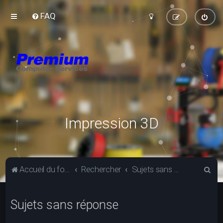
FAQ
Impression 3D
R
Accueil du forum
Rechercher
Sujets sans réponse
e
c
Sujets sans réponse
h