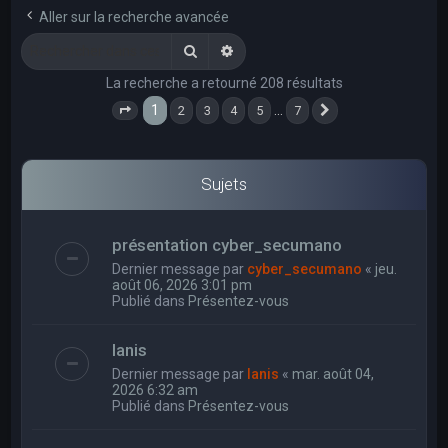
e
Aller sur la recherche avancée
r
Rechercher
Recherche avancée
c
La recherche a retourné 208 résultats
h
1
…
2
3
4
5
7
e
Page
1
sur
7
Suivant
r
Sujets
présentation cyber_secumano
Dernier message par
cyber_secumano
«
jeu.
août 06, 2026 3:01 pm
Publié dans
Présentez-vous
Ianis
Dernier message par
Ianis
«
mar. août 04,
2026 6:32 am
Publié dans
Présentez-vous