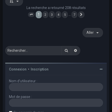
La recherche a retourné 208 résultats
1
…
2
3
4
5
7
Page
1
sur
7
Suivant
Aller
Rechercher
Recherche avancée
Connexion
•
Inscription
Nom d’utilisateur :
Mot de passe :