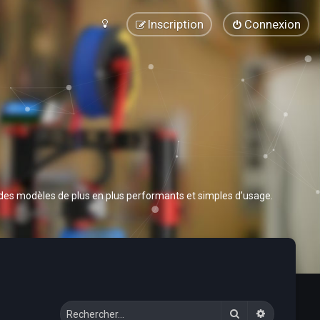
Inscription
Connexion
 des modèles de plus en plus performants et simples d’usage.
Rechercher
Recherche 