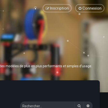
Inscription
Connexion
 des modèles de plus en plus performants et simples d’usage.
Rechercher
Recherche 