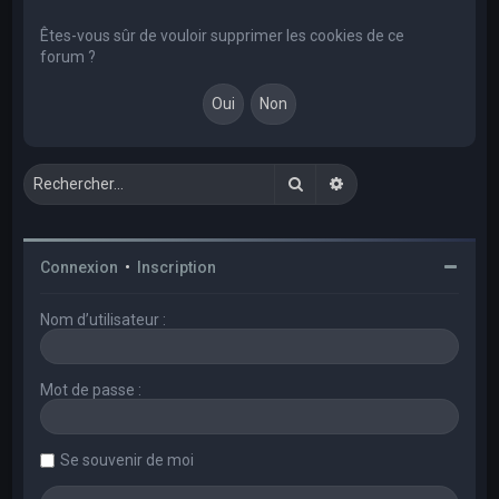
e
r
Êtes-vous sûr de vouloir supprimer les cookies de ce
forum ?
c
h
e
r
Rechercher
Recherche avancée
Connexion
•
Inscription
Nom d’utilisateur :
Mot de passe :
Se souvenir de moi