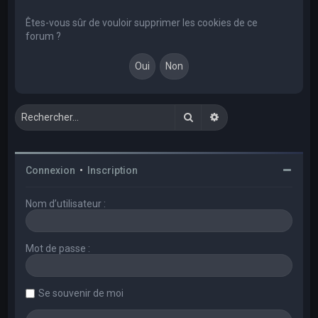
e
r
Êtes-vous sûr de vouloir supprimer les cookies de ce
forum ?
c
h
e
r
Rechercher
Recherche avancée
Connexion
•
Inscription
Nom d’utilisateur :
Mot de passe :
Se souvenir de moi