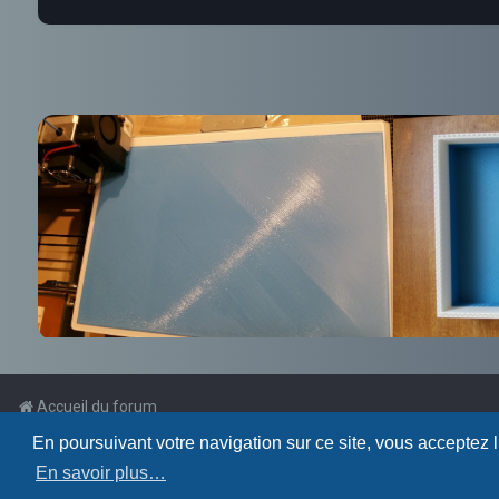
Accueil du forum
En poursuivant votre navigation sur ce site, vous acceptez 
Powered by
phpBB
™
En savoir plus…
Traduction française officielle
©
Qiaeru