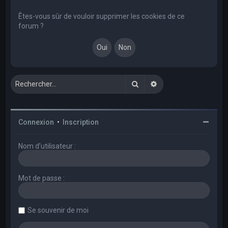
e
r
Êtes-vous sûr de vouloir supprimer les cookies de ce
forum ?
c
h
e
r
Rechercher
Recherche avancée
Connexion
•
Inscription
Nom d’utilisateur :
Mot de passe :
Se souvenir de moi