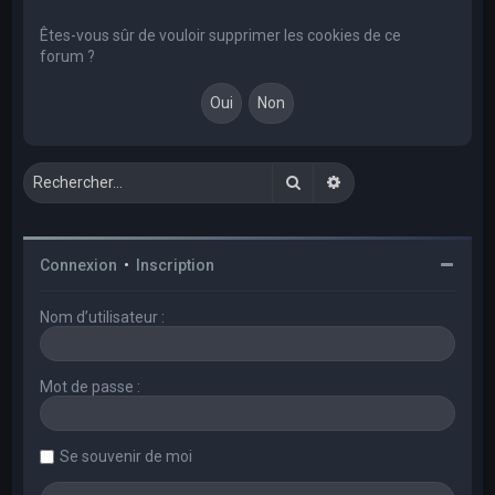
e
r
Êtes-vous sûr de vouloir supprimer les cookies de ce
forum ?
c
h
e
r
Rechercher
Recherche avancée
Connexion
•
Inscription
Nom d’utilisateur :
Mot de passe :
Se souvenir de moi