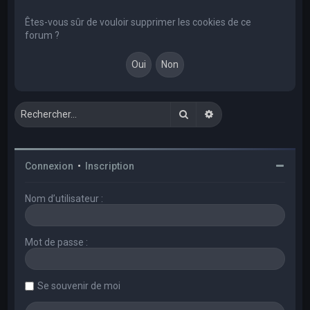
e
r
Êtes-vous sûr de vouloir supprimer les cookies de ce
forum ?
c
h
e
r
Rechercher
Recherche avancée
Connexion
•
Inscription
Nom d’utilisateur :
Mot de passe :
Se souvenir de moi