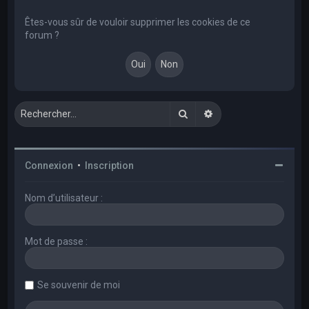
e
r
Êtes-vous sûr de vouloir supprimer les cookies de ce
forum ?
c
h
e
r
Rechercher
Recherche avancée
Connexion
•
Inscription
Nom d’utilisateur :
Mot de passe :
Se souvenir de moi