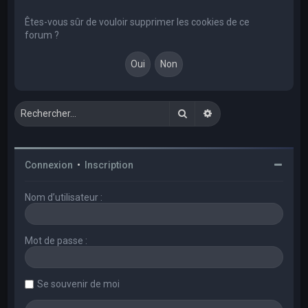
e
r
Êtes-vous sûr de vouloir supprimer les cookies de ce
forum ?
c
h
e
r
Rechercher
Recherche avancée
Connexion
•
Inscription
Nom d’utilisateur :
Mot de passe :
Se souvenir de moi