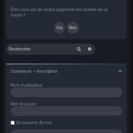
e
r
Êtes-vous sûr de vouloir supprimer les cookies de ce
forum ?
c
h
e
r
Rechercher
Recherche avancée
Connexion
•
Inscription
Nom d’utilisateur :
Mot de passe :
Se souvenir de moi