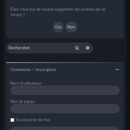
e
r
Êtes-vous sûr de vouloir supprimer les cookies de ce
forum ?
c
h
e
r
Rechercher
Recherche avancée
Connexion
•
Inscription
Nom d’utilisateur :
Mot de passe :
Se souvenir de moi