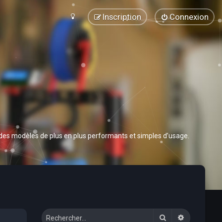
Inscription
Connexion
 des modèles de plus en plus performants et simples d’usage.
Rechercher
Recherche 