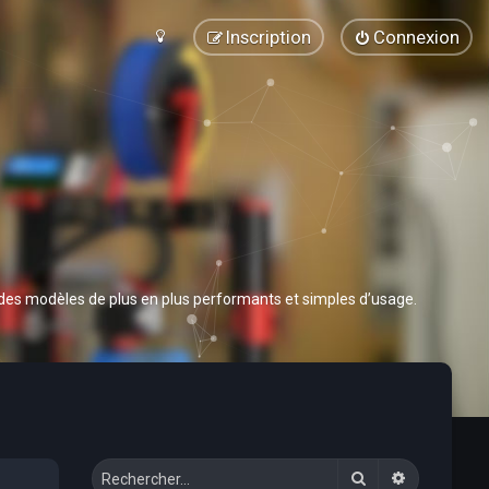
Inscription
Connexion
 des modèles de plus en plus performants et simples d’usage.
Rechercher
Recherche 