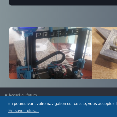
Accueil du forum
En poursuivant votre navigation sur ce site, vous acceptez 
Powered by
phpBB
™
En savoir plus…
Traduction française officielle
©
Qiaeru