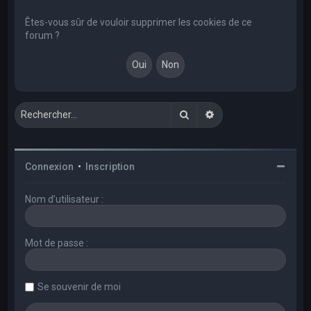
e
r
Êtes-vous sûr de vouloir supprimer les cookies de ce
forum ?
c
h
e
r
Rechercher
Recherche avancée
Connexion
•
Inscription
Nom d’utilisateur :
Mot de passe :
Se souvenir de moi