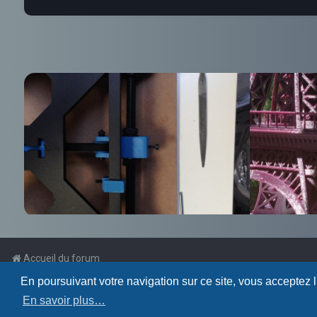
Accueil du forum
En poursuivant votre navigation sur ce site, vous acceptez 
Powered by
phpBB
™
En savoir plus…
Traduction française officielle
©
Qiaeru