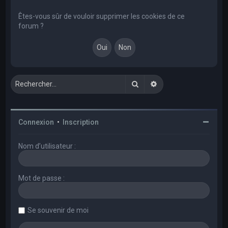
e
r
Êtes-vous sûr de vouloir supprimer les cookies de ce
forum ?
c
h
e
r
Rechercher
Recherche avancée
Connexion
•
Inscription
Nom d’utilisateur :
Mot de passe :
Se souvenir de moi