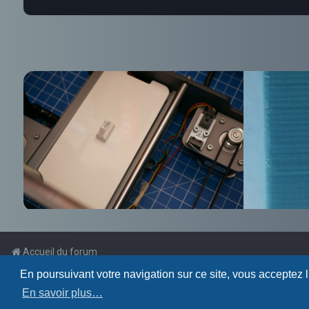
Accueil du forum
En poursuivant votre navigation sur ce site, vous acceptez 
Powered by
phpBB
™
En savoir plus…
Traduction française officielle
©
Qiaeru