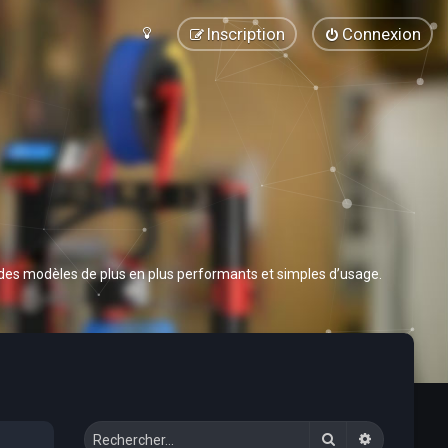
Inscription
Connexion
 des modèles de plus en plus performants et simples d’usage.
Rechercher
Recherche 