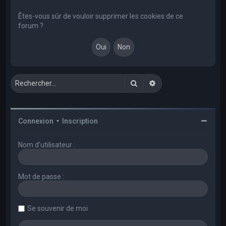
e
r
Êtes-vous sûr de vouloir supprimer les cookies de ce
forum ?
c
h
e
r
Rechercher
Recherche avancée
Connexion
•
Inscription
Nom d’utilisateur :
Mot de passe :
Se souvenir de moi