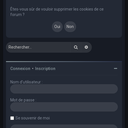
e
r
Êtes-vous sûr de vouloir supprimer les cookies de ce
forum ?
c
h
e
r
Rechercher
Recherche avancée
Connexion
•
Inscription
Nom d’utilisateur :
Mot de passe :
Se souvenir de moi