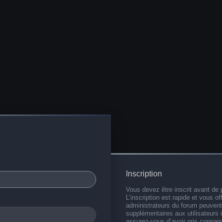
Inscription
Vous devez être inscrit avant de 
L’inscription est rapide et vous 
administrateurs du forum peuvent
supplémentaires aux utilisateurs i
assurez-vous d’avoir pris connai