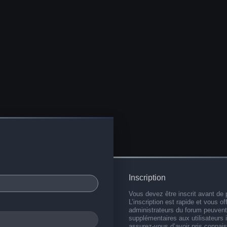
Inscription
Vous devez être inscrit avant de 
L’inscription est rapide et vous 
administrateurs du forum peuvent
supplémentaires aux utilisateurs i
assurez-vous d’avoir pris connai