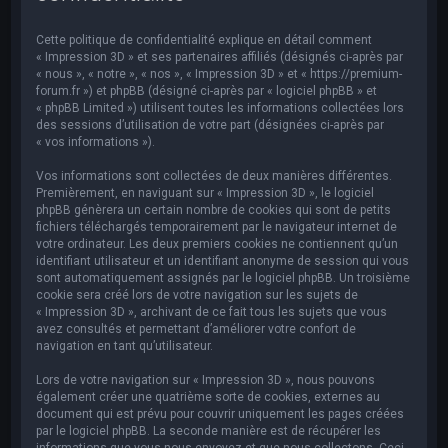
e
r
Cette politique de confidentialité explique en détail comment
c
« Impression 3D » et ses partenaires affiliés (désignés ci-après par
« nous », « notre », « nos », « Impression 3D » et « https://premium-
h
forum.fr ») et phpBB (désigné ci-après par « logiciel phpBB » et
« phpBB Limited ») utilisent toutes les informations collectées lors
e
des sessions d’utilisation de votre part (désignées ci-après par
r
« vos informations »).
Vos informations sont collectées de deux manières différentes.
Premièrement, en naviguant sur « Impression 3D », le logiciel
phpBB génèrera un certain nombre de cookies qui sont de petits
fichiers téléchargés temporairement par le navigateur internet de
votre ordinateur. Les deux premiers cookies ne contiennent qu’un
identifiant utilisateur et un identifiant anonyme de session qui vous
sont automatiquement assignés par le logiciel phpBB. Un troisième
cookie sera créé lors de votre navigation sur les sujets de
« Impression 3D », archivant de ce fait tous les sujets que vous
avez consultés et permettant d’améliorer votre confort de
navigation en tant qu’utilisateur.
Lors de votre navigation sur « Impression 3D », nous pouvons
également créer une quatrième sorte de cookies, externes au
document qui est prévu pour couvrir uniquement les pages créées
par le logiciel phpBB. La seconde manière est de récupérer les
informations que vous nous envoyez et que nous collectons. Ceci