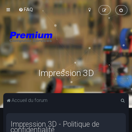
FAQ
Impression 3D
R
Accueil du forum
e
c
Impression 3D - Politique de
h
confidentialité